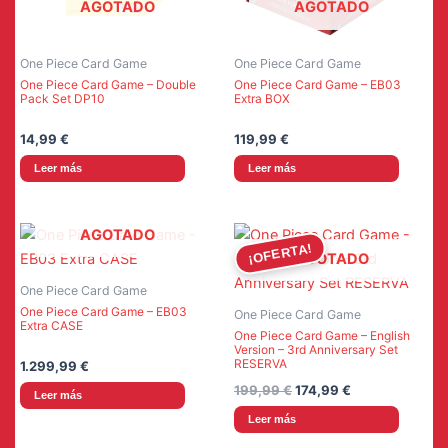
AGOTADO
AGOTADO
One Piece Card Game
One Piece Card Game
One Piece Card Game – Double
One Piece Card Game – EB03
Pack Set DP10
Extra BOX
14,99
€
119,99
€
Leer más
Leer más
AGOTADO
¡OFERTA!
AGOTADO
One Piece Card Game
One Piece Card Game – EB03
One Piece Card Game
Extra CASE
One Piece Card Game – English
Version – 3rd Anniversary Set
RESERVA
1.299,99
€
El
El
199,99
€
174,99
€
Leer más
precio
precio
Leer más
original
actual
era:
es: