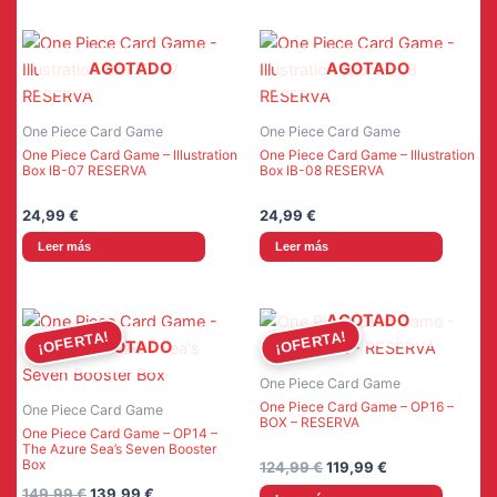
199,99 €.
174,99 €.
AGOTADO
AGOTADO
One Piece Card Game
One Piece Card Game
One Piece Card Game – Illustration
One Piece Card Game – Illustration
Box IB-07 RESERVA
Box IB-08 RESERVA
24,99
€
24,99
€
Leer más
Leer más
AGOTADO
¡OFERTA!
¡OFERTA!
AGOTADO
One Piece Card Game
One Piece Card Game – OP16 –
One Piece Card Game
BOX – RESERVA
One Piece Card Game – OP14 –
The Azure Sea’s Seven Booster
Box
El
El
124,99
€
119,99
€
precio
precio
El
El
149,99
€
139,99
€