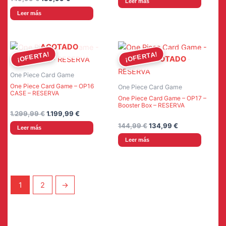
Leer más
original
actual
precio
precio
era:
es:
Leer más
original
actual
124,99 €.
119,99 €.
era:
es:
149,99 €.
139,99 €.
AGOTADO
¡OFERTA!
¡OFERTA!
AGOTADO
One Piece Card Game
One Piece Card Game – OP16
One Piece Card Game
CASE – RESERVA
One Piece Card Game – OP17 –
Booster Box – RESERVA
El
El
1.299,99
€
1.199,99
€
precio
precio
El
El
144,99
€
134,99
€
Leer más
original
actual
precio
precio
era:
es:
Leer más
original
actual
1.299,99 €.
1.199,99 €.
era:
es:
144,99 €.
134,99 €.
1
2
→