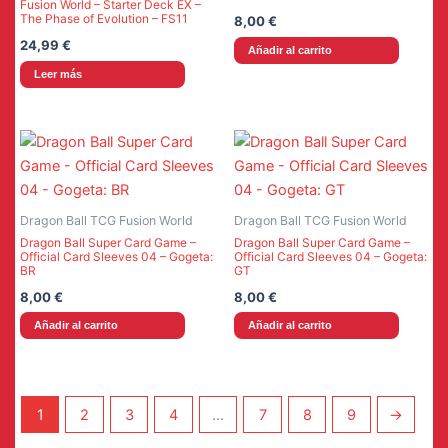
Fusion World – Starter Deck EX –
The Phase of Evolution – FS11
8,00
€
24,99
€
Añadir al carrito
Leer más
Dragon Ball TCG Fusion World
Dragon Ball TCG Fusion World
Dragon Ball Super Card Game –
Dragon Ball Super Card Game –
Official Card Sleeves 04 – Gogeta:
Official Card Sleeves 04 – Gogeta:
BR
GT
8,00
€
8,00
€
Añadir al carrito
Añadir al carrito
1
2
3
4
…
7
8
9
→