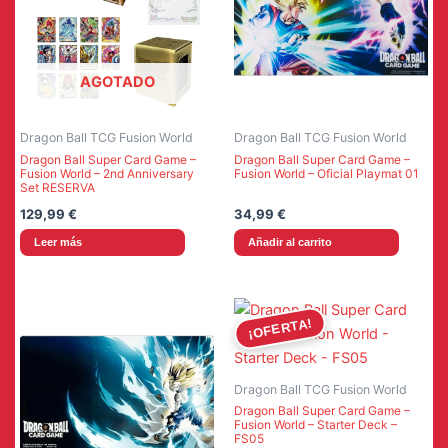
AGOTADO
Dragon Ball TCG Fusion World
Dragon Ball TCG Fusion World
Dragon Ball Super Card Game –
Dragon Ball Super Card Game –
Fusion World – 2nd Anniversary
Fusion World – Oficial Playmat 01
Set RESERVA
129,99
€
34,99
€
Leer más
Añadir al carrito
¡OFERTA!
Dragon Ball TCG Fusion World
Dragon Ball Super Card Game –
Fusion World – Starter Deck –
FS05