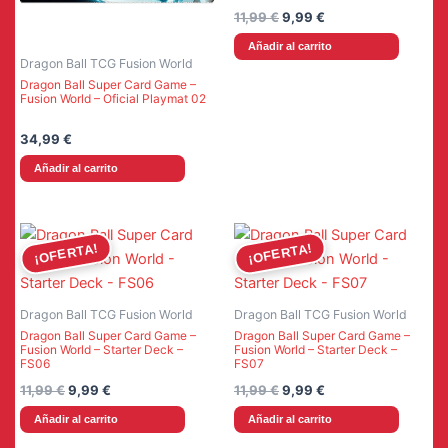
El
El
11,99
€
9,99
€
precio
precio
Añadir al carrito
original
actual
Dragon Ball TCG Fusion World
era:
es:
11,99 €.
9,99 €.
Dragon Ball Super Card Game –
Fusion World – Oficial Playmat 02
34,99
€
Añadir al carrito
¡OFERTA!
¡OFERTA!
Dragon Ball TCG Fusion World
Dragon Ball TCG Fusion World
Dragon Ball Super Card Game –
Dragon Ball Super Card Game –
Fusion World – Starter Deck –
Fusion World – Starter Deck –
FS06
FS07
El
El
El
El
11,99
€
9,99
€
11,99
€
9,99
€
precio
precio
precio
precio
Añadir al carrito
Añadir al carrito
original
actual
original
actual
era:
es:
era:
es: