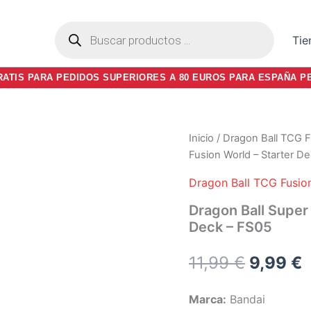
Búsqueda
Tie
de
productos
RATIS PARA PEDIDOS SUPERIORES A 80 EUROS PARA ESPAÑA P
Inicio
/
Dragon Ball TCG F
Fusion World – Starter D
Dragon Ball TCG Fusio
Dragon Ball Super
Deck – FS05
El
E
11,99
€
9,99
€
precio
p
Marca:
Bandai