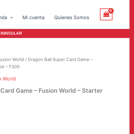
nda
Mi cuenta
Quienes Somos
ENINSULAR
usion World
/ Dragon Ball Super Card Game –
eck – FS05
n World
 Card Game – Fusion World – Starter
l
recio