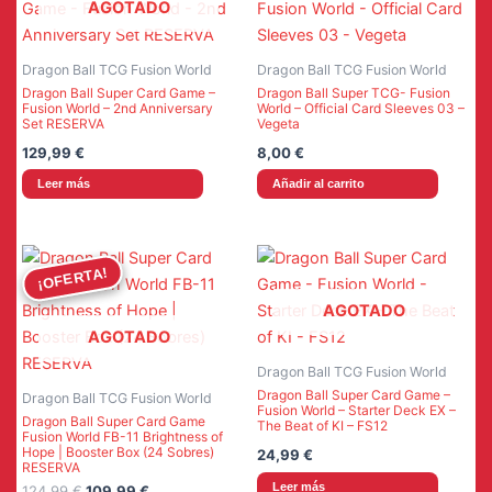
AGOTADO
Dragon Ball TCG Fusion World
Dragon Ball TCG Fusion World
Dragon Ball Super Card Game –
Dragon Ball Super TCG- Fusion
Fusion World – 2nd Anniversary
World – Official Card Sleeves 03 –
Set RESERVA
Vegeta
129,99
€
8,00
€
Leer más
Añadir al carrito
¡OFERTA!
¡OFERTA!
AGOTADO
AGOTADO
Dragon Ball TCG Fusion World
Dragon Ball Super Card Game –
Dragon Ball TCG Fusion World
Fusion World – Starter Deck EX –
Dragon Ball Super Card Game
The Beat of KI – FS12
Fusion World FB-11 Brightness of
Hope | Booster Box (24 Sobres)
24,99
€
RESERVA
Leer más
El
El
124,99
€
109,99
€