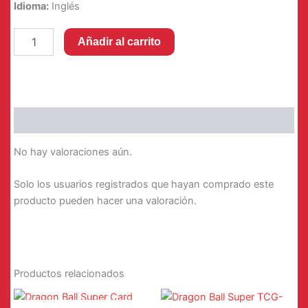
Idioma:
Inglés
Dragon
Añadir al carrito
Ball
Super
Card
Game
-
Fusion
Valoraciones (0)
World
-
No hay valoraciones aún.
Oficial
Playmat
Solo los usuarios registrados que hayan comprado este
01
cantidad
producto pueden hacer una valoración.
Productos relacionados