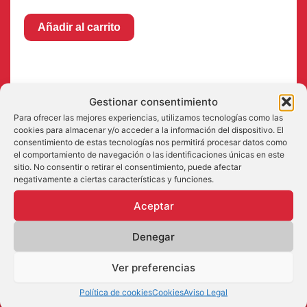
DRAGON
149,99 €.
129,99 €.
Añadir al carrito
BALL
SUPER
CARD
GAME
ULTRA-
Gestionar consentimiento
BOUT
Valoraciones (0)
Series
Para ofrecer las mejores experiencias, utilizamos tecnologías como las
04
cookies para almacenar y/o acceder a la información del dispositivo. El
No hay valoraciones aún.
consentimiento de estas tecnologías nos permitirá procesar datos como
-
el comportamiento de navegación o las identificaciones únicas en este
IMPACT
sitio. No consentir o retirar el consentimiento, puede afectar
Solo los usuarios registrados que hayan comprado este
BEYOND
negativamente a ciertas características y funciones.
DIMENSIONS-
producto pueden hacer una valoración.
[DBS-
Aceptar
B31]
cantidad
Denegar
Productos relacionados
Ver preferencias
¡OFERTA!
¡OFERTA!
¡OFERTA!
¡OFERTA!
Política de cookies
Cookies
Aviso Legal