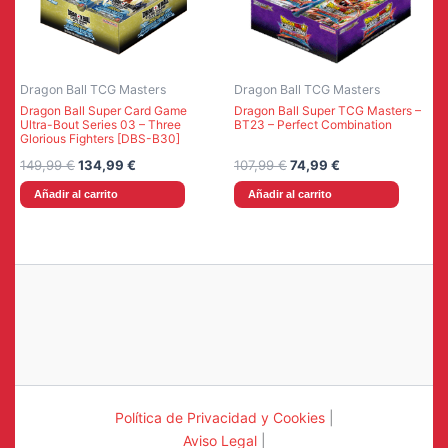
Dragon Ball TCG Masters
Dragon Ball TCG Masters
Dragon Ball Super Card Game
Dragon Ball Super TCG Masters –
Ultra-Bout Series 03 – Three
BT23 – Perfect Combination
Glorious Fighters [DBS-B30]
El
El
El
El
149,99
€
134,99
€
107,99
€
74,99
€
precio
precio
precio
precio
Añadir al carrito
Añadir al carrito
original
actual
original
actual
era:
es:
era:
es:
149,99 €.
134,99 €.
107,99 €.
74,99 €.
Política de Privacidad y Cookies
|
Aviso Legal
|