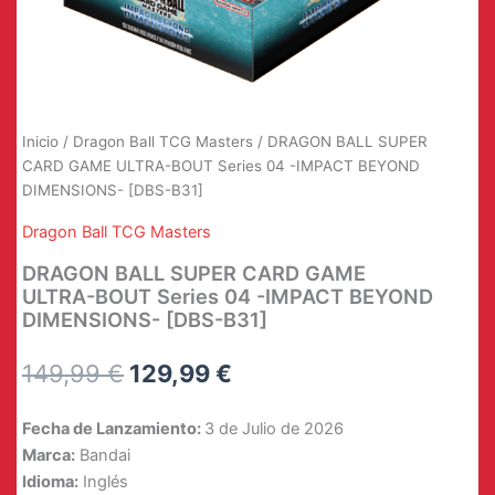
Inicio
/
Dragon Ball TCG Masters
/ DRAGON BALL SUPER
CARD GAME ULTRA-BOUT Series 04 -IMPACT BEYOND
DIMENSIONS- [DBS-B31]
Dragon Ball TCG Masters
DRAGON BALL SUPER CARD GAME
ULTRA-BOUT Series 04 -IMPACT BEYOND
DIMENSIONS- [DBS-B31]
El
El
149,99
€
129,99
€
precio
precio
Fecha de Lanzamiento:
3 de Julio de 2026
original
actual
Marca:
Bandai
Idioma:
Inglés
era:
es: