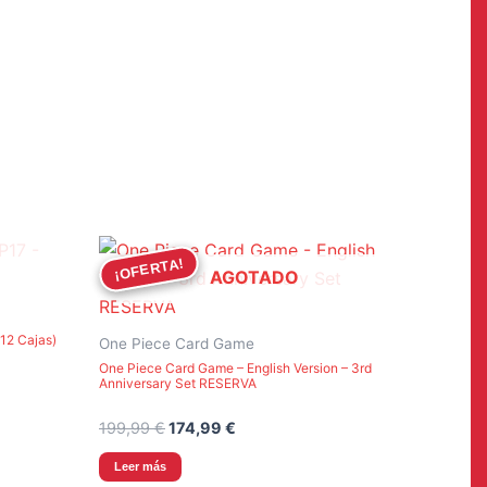
¡OFERTA!
¡OFERTA!
AGOTADO
12 Cajas)
One Piece Card Game
One Piece Card Game – English Version – 3rd
Anniversary Set RESERVA
El
El
199,99
€
174,99
€
precio
precio
original
actual
Leer más
 €.
era:
es: