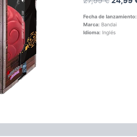
El
27,99
€
24,99
precio
Fecha de lanzamiento
origina
Marca:
Bandai
Idioma:
Inglés
era:
27,99 €