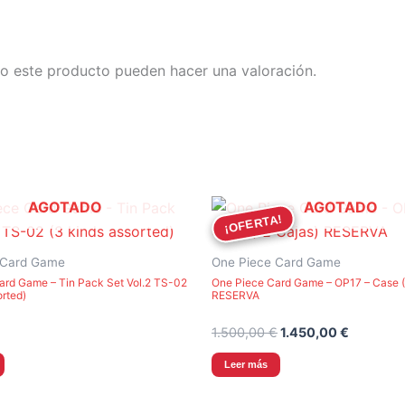
o este producto pueden hacer una valoración.
AGOTADO
AGOTADO
¡OFERTA!
¡OFERTA!
 Card Game
One Piece Card Game
ard Game – Tin Pack Set Vol.2 TS-02
One Piece Card Game – OP17 – Case (
orted)
RESERVA
El
El
1.500,00
€
1.450,00
€
precio
precio
original
actual
Leer más
era:
es:
1.500,00 €.
1.450,00