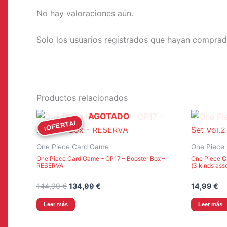
No hay valoraciones aún.
Solo los usuarios registrados que hayan comprad
Productos relacionados
AGOTADO
¡OFERTA!
¡OFERTA!
One Piece Card Game
One Piece
One Piece Card Game – OP17 – Booster Box –
One Piece C
RESERVA
(3 kinds ass
El
El
144,99
€
134,99
€
14,99
€
precio
precio
original
actual
Leer más
Leer más
era:
es:
144,99 €.
134,99 €.