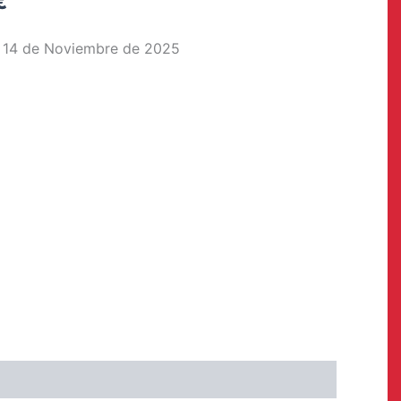
El
€
precio
:
14 de Noviembre de 2025
l
actual
es:
.
24,99 €.