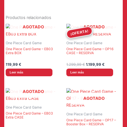
Productos relacionados
AGOTADO
AGOTADO
¡OFERTA!
¡OFERTA!
One Piece Card Game
One Piece Card Game
One Piece Card Game – EB03
One Piece Card Game – OP16
Extra BOX
CASE – RESERVA
El
El
119,99
€
1.299,99
€
1.199,99
€
precio
precio
Leer más
Leer más
original
actual
era:
es:
1.299,99 €.
1.199,99 €.
AGOTADO
AGOTADO
One Piece Card Game
One Piece Card Game – EB03
One Piece Card Game
Extra CASE
One Piece Card Game – OP17 –
Booster Box – RESERVA