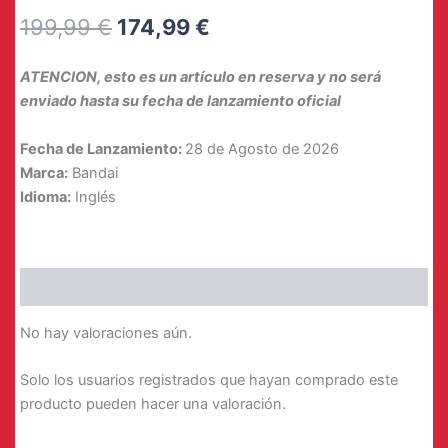
El
El
199,99
€
174,99
€
precio
precio
ATENCION, esto es un artículo en reserva y no será
original
actual
enviado hasta su fecha de lanzamiento oficial
era:
es:
Fecha de Lanzamiento:
28 de Agosto de 2026
199,99 €.
174,99 €.
Marca:
Bandai
Idioma:
Inglés
Valoraciones (0)
No hay valoraciones aún.
Solo los usuarios registrados que hayan comprado este
producto pueden hacer una valoración.