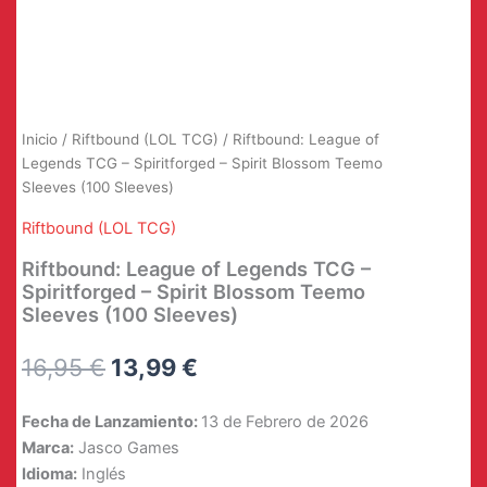
Inicio
/
Riftbound (LOL TCG)
/ Riftbound: League of
Legends TCG – Spiritforged – Spirit Blossom Teemo
Sleeves (100 Sleeves)
Riftbound (LOL TCG)
Riftbound: League of Legends TCG –
Spiritforged – Spirit Blossom Teemo
Sleeves (100 Sleeves)
El
El
16,95
€
13,99
€
precio
precio
Fecha de Lanzamiento:
13 de Febrero de 2026
original
actual
Marca:
Jasco Games
Idioma:
Inglés
era:
es: