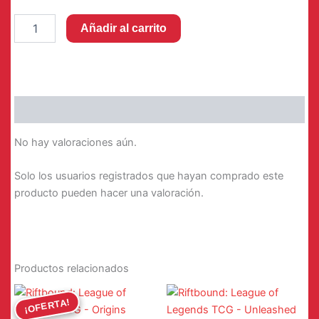
Riftbound:
16,95 €.
13,99 €.
Añadir al carrito
League
of
Legends
TCG
-
Spiritforged
Valoraciones (0)
-
Spirit
No hay valoraciones aún.
Blossom
Teemo
Solo los usuarios registrados que hayan comprado este
Sleeves
(100
producto pueden hacer una valoración.
Sleeves)
cantidad
Productos relacionados
¡OFERTA!
¡OFERTA!