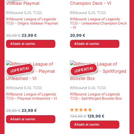
Riftbound (LOL TCG)
Riftbound (LOL TCG)
Riftbound: League of Legends
Riftbound: League of Legends
TCG – Origins Volibear Playmat
TCG – Unleashed Champion Deck
– VI
El
El
26,99
€
23,99
€
20,99
€
precio
precio
Añadir al carrito
Añadir al carrito
original
actual
era:
es:
26,99 €.
23,99 €.
¡OFERTA!
¡OFERTA!
¡OFERTA!
¡OFERTA!
Riftbound (LOL TCG)
Riftbound (LOL TCG)
Riftbound: League of Legends
Riftbound: League of Legends
TCG – Playmat Unleashed – VI
TCG – Spiritforged Booster Box
El
El
26,99
€
23,99
€
precio
precio
Valorado
El
El
134,99
€
129,99
€
con
Añadir al carrito
original
actual
precio
precio
5.00
Añadir al carrito
era:
es:
original
actual
de 5
26,99 €.
23,99 €.
era:
es: