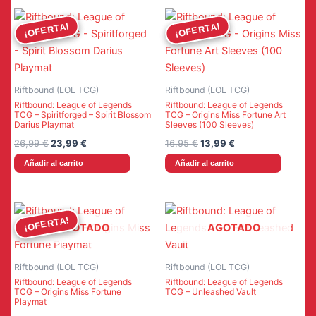
¡OFERTA!
¡OFERTA!
¡OFERTA!
¡OFERTA!
Riftbound (LOL TCG)
Riftbound (LOL TCG)
Riftbound: League of Legends
Riftbound: League of Legends
TCG – Spiritforged – Spirit Blossom
TCG – Origins Miss Fortune Art
Darius Playmat
Sleeves (100 Sleeves)
El
El
El
El
26,99
€
23,99
€
16,95
€
13,99
€
precio
precio
precio
precio
Añadir al carrito
Añadir al carrito
original
actual
original
actual
era:
es:
era:
es:
26,99 €.
23,99 €.
16,95 €.
13,99 €.
¡OFERTA!
¡OFERTA!
AGOTADO
AGOTADO
Riftbound (LOL TCG)
Riftbound (LOL TCG)
Riftbound: League of Legends
Riftbound: League of Legends
TCG – Origins Miss Fortune
TCG – Unleashed Vault
Playmat