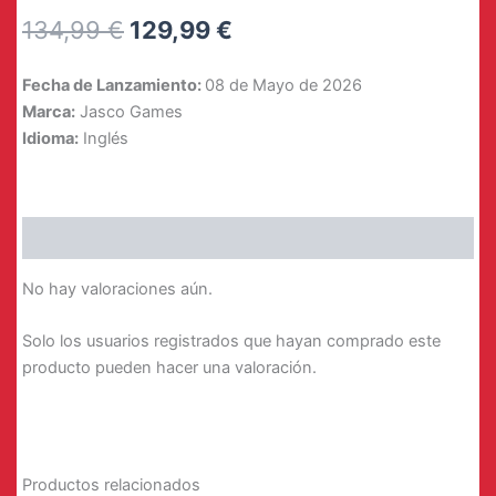
El
El
134,99
€
129,99
€
precio
precio
Fecha de Lanzamiento:
08 de Mayo de 2026
original
actual
Marca:
Jasco Games
Idioma:
Inglés
era:
es:
134,99 €.
129,99 €.
Valoraciones (0)
No hay valoraciones aún.
Solo los usuarios registrados que hayan comprado este
producto pueden hacer una valoración.
Productos relacionados