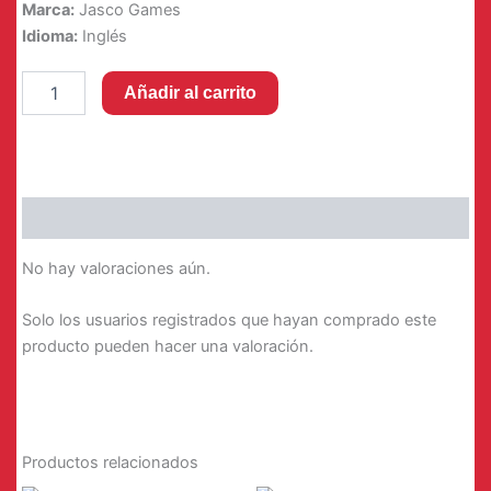
original
actual
Marca:
Jasco Games
Idioma:
Inglés
era:
es:
Riftbound:
26,99 €.
23,99 €.
Añadir al carrito
League
of
Legends
TCG
-
Playmat
Valoraciones (0)
Unleashed
-
No hay valoraciones aún.
Poppy
cantidad
Solo los usuarios registrados que hayan comprado este
producto pueden hacer una valoración.
Productos relacionados