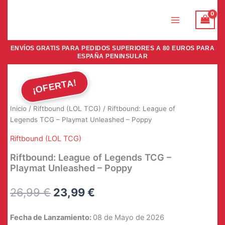
Ir
al
contenido
ENVÍOS GRATIS PARA PEDIDOS SUPERIORES A 80 EUROS PARA
ESPAÑA PENINSULAR
¡OFERTA!
Inicio
/
Riftbound (LOL TCG)
/ Riftbound: League of
Legends TCG – Playmat Unleashed – Poppy
Riftbound (LOL TCG)
Riftbound: League of Legends TCG –
Playmat Unleashed – Poppy
El
El
26,99
€
23,99
€
precio
precio
Fecha de Lanzamiento:
08 de Mayo de 2026