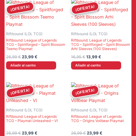
¡OFERTA!
¡OFERTA!
¡OFERTA!
¡OFERTA!
Riftbound (LOL TCG)
Riftbound (LOL TCG)
Riftbound: League of Legends
Riftbound: League of Legends
TCG – Spiritforged – Spirit Blossom
TCG – Spiritforged – Spirit Blossom
Teemo Playmat
Arhi Sleeves (100 Sleeves)
El
El
El
El
26,99
€
23,99
€
16,95
€
13,99
€
precio
precio
precio
precio
Añadir al carrito
Añadir al carrito
original
actual
original
actual
era:
es:
era:
es:
26,99 €.
23,99 €.
16,95 €.
13,99 €.
¡OFERTA!
¡OFERTA!
¡OFERTA!
¡OFERTA!
Riftbound (LOL TCG)
Riftbound (LOL TCG)
Riftbound: League of Legends
Riftbound: League of Legends
TCG – Playmat Unleashed – VI
TCG – Origins Volibear Playmat
El
El
El
El
26,99
€
23,99
€
26,99
€
23,99
€